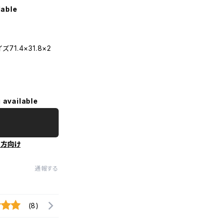
lable
1.4×31.8×2
 available
の方向け
通報する
(8)